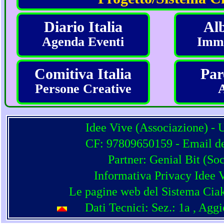
Diario Italia
Alb
Agenda Eventi
Imma
Comitiva Italia
Par
Persone Creative
Idee Vive (Associazione) - 
CF: 97809650159 - Email del
Partner:
Genial Bit
(
Soc
Informativa Privacy Idee 
Le pagine web del Sistema Ciak
Dati Tecnici: Sez.: 1a
, Agg